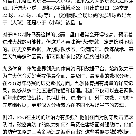
和富有策略性的玩法——大小球，逐渐成为众多玩家关注的焦
点。所谓大小球，即根据主流博彩公司开出的盘口（通常是
2.5球、2.75球、3球等），预测两队全场比赛的总进球数是大
于（大球）还是小于（小球）该盘口。
对于PSG对阵马赛这样的比赛，盘口通常会开得较高，预示着
进球大战的可能性。但这并不意味着“大球”就一定是稳赚不赔
的。历史交锋数据、近期球队状态、伤病情况、教练战术、甚
至天气等多种因素，都可能影响比赛的最终进球数。
九游体育，作为业界领先的体育资讯和数据平台，始终致力于
为广大体育爱好者提供最全面、最及时、最专业的数据分析。
在PSG对阵马赛的历史数据方面，九游体育拥有海量的详实记
录，能够从多个维度进行挖掘和梳理。我们不仅可以查看两队
近年来的交锋战绩，包括比分、进球时间、射门次数、控球率
等基础数据，更能深入分析双方在不同比赛场景下的表现。
例如，PSG在主场的统治力有多强？他们在面对防守反击型球
队时，破密集防守的能力如何？马赛在客场面对强敌时，他们
的防守策略是固若金汤还是漏洞百出？这些看似零散的数据，