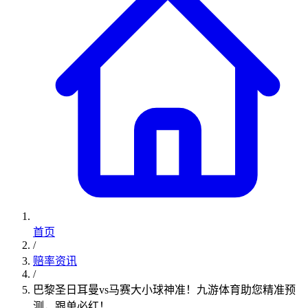
首页
/
赔率资讯
/
巴黎圣日耳曼vs马赛大小球神准！九游体育助您精准预
测，跟单必红！