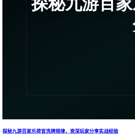
探秘九游百家乐荷官洗牌规律，资深玩家分享实战经验