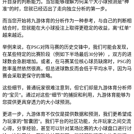
升自身的判断能力。当您能够理解为何某个大小球预测是“神
准”的时，您就已经迈出了走向独立分析的第一步。
而当您开始将九游体育的分析作为一种参考，与自己的判断相
结合时，您就能在大小球投注上取得更稳定的收益，离“红单”
越来越近。
举例来说，在PSG对阵马赛的历史交锋中，我们可能会发现，
在某些特定的比赛阶段（例如下半场最后30分钟），双方的进
球数会急剧增加。或者，在马赛某位核心球员缺席时，PSG的
胜率虽然依然很高，但总进球数反而会低于平均水平，因为马
赛会采取更保守的策略。
这些细节，普通玩家很难注意到，但它们却是九游体育分析师
的“宝贝”。通过对这些“细节”的捕捉和利用，九游体育能够为
您提供更具穿透力的大小球预测。
更进一步，九游体育不仅仅是提供数据和预测，我们更希望成
为玩家的“智囊团”。我们平台的社区功能，允许玩家之间交流
心得，分享经验，甚至可以针对某场比赛的大小球盘口进行讨