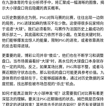
在九游体育的专业分析师手中，将汇聚成一幅清晰的图像，揭
示大小球盘口背后隐藏的真实概率。
以历史数据杀庄为例，PSG对阵马赛的比赛，往往出现一边倒
的局势，PSG进球如麻的情况不在少数。这使得很多玩家倾向
于追逐“大球”。我们必须看到，马赛作为法国历史上最成功的
俱乐部之一，其底蕴和实力依然不容小觑。在某些关键时刻，
他们能够爆发出惊人的能量，限制PSG的进攻，或者依靠高效
的反击取得进球。
更重要的是，博彩公司并非“傻瓜”，他们也在不断学习和调整
盘口。当市场普遍看好“大球”时，高水位的大球盘口本身就存
在一定的风险。反之，如果某场比赛，PSG阵容不整，或者马
赛近期防守状态出色，那么较低的盘口可能更具参考价值。九
游体育的价值就在于，它能够超越表象，通过对历史数据的深
度挖掘，找出那些被市场忽视的“杀庄”机会。
如何才能真正做到“大小球神准”呢？这需要我们对比赛有着更
深层次的理解。要关注PSG近期锋线的状态。姆巴佩是否保持
了稳定的进球效率？其他攻击手的状态如何？是否有关键球员