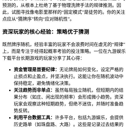
预测的，从根本上杜绝了基于物理洗牌手法的规律推测。因
此，试图寻找像电影里那样的“固定模式”是徒劳的。你的关注
点应从“猜牌序”转向“应对随机性”。
资深玩家的核心经验：策略优于猜测
既然牌序随机，经验丰富的玩家不会浪费时间在虚无的“规律”
上，而是专注于经得起概率考验的投注策略。一位在九游娱乐
下载平台长期游戏的玩家分享了其心得：
资金管理是首要纪律：
无论牌局如何变化，设定严格的
止损点和止盈点，并坚决执行。这能让你在随机波动中
保持稳定，避免情绪化决策。
关注趋势而非单点：
虽然每局独立随机，但短期内的结
果分布（如庄、闲出现的频率）会形成微小趋势。资深
玩家会观察这种短期趋势，但绝不迷信，并随时准备趋
势反转。
利用平台数据工具：
许多平台，包括九游娱乐，会提供
历史路单（如珠盘路、大路）。这些是记录过去结果的