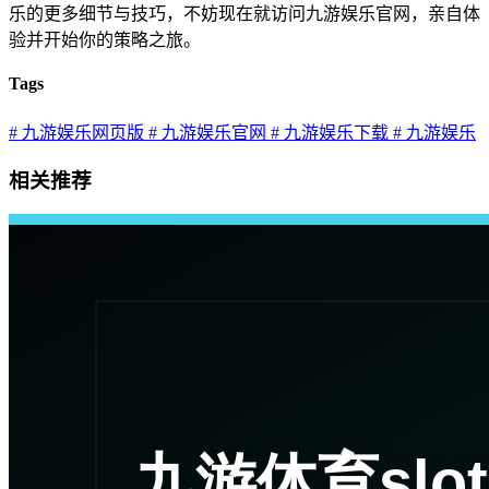
乐的更多细节与技巧，不妨现在就访问九游娱乐官网，亲自体
验并开始你的策略之旅。
Tags
# 九游娱乐网页版
# 九游娱乐官网
# 九游娱乐下载
# 九游娱乐
相关推荐