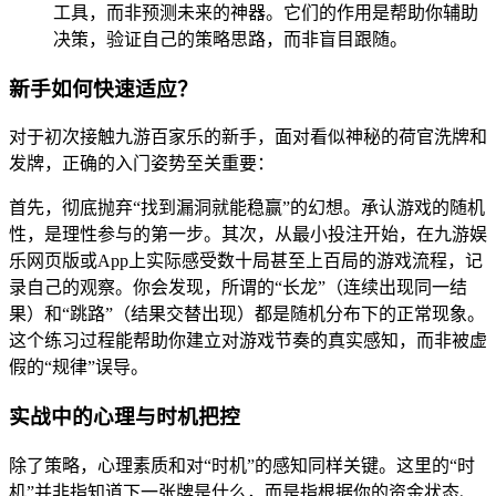
工具，而非预测未来的神器。它们的作用是帮助你辅助
决策，验证自己的策略思路，而非盲目跟随。
新手如何快速适应？
对于初次接触九游百家乐的新手，面对看似神秘的荷官洗牌和
发牌，正确的入门姿势至关重要：
首先，彻底抛弃“找到漏洞就能稳赢”的幻想。承认游戏的随机
性，是理性参与的第一步。其次，从最小投注开始，在九游娱
乐网页版或App上实际感受数十局甚至上百局的游戏流程，记
录自己的观察。你会发现，所谓的“长龙”（连续出现同一结
果）和“跳路”（结果交替出现）都是随机分布下的正常现象。
这个练习过程能帮助你建立对游戏节奏的真实感知，而非被虚
假的“规律”误导。
实战中的心理与时机把控
除了策略，心理素质和对“时机”的感知同样关键。这里的“时
机”并非指知道下一张牌是什么，而是指根据你的资金状态、