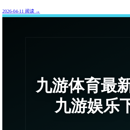
2026-04-11
阅读
→