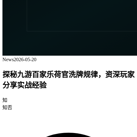
News
2026-05-20
探秘九游百家乐荷官洗牌规律，资深玩家
分享实战经验
知
知否