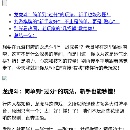
龙虎斗：简单到“过分”的玩法，新手也能秒懂！
九游棋牌的“新手友好”：不止是简单，更是“贴心”！
别光看热闹，老玩家的“几招鲜”教给你！
总结一句：
想要在九游棋牌的龙虎斗里“一战成名”？老哥我在这里跟你唠
唠，这可不是什么深奥的学问，而是门道！你以为这是运气比
拼？错！是脑力、心态和技巧的较量！别再傻乎乎地跟着感觉
走了，今天我就把你从“小白”直接“提拔”成懂行的老玩家！
龙虎斗：简单到“过分”的玩法，新手也能秒懂！
行内人都知道，龙虎斗这游戏，之所以能迅速占领各大棋牌平
台，原因只有一个：太！好！懂！了！ 咱们不玩那些花里胡
哨的规则，直奔主题。
发牌？就两张！一张“龙”，一张“虎”。然后你猜？猜哪边大？