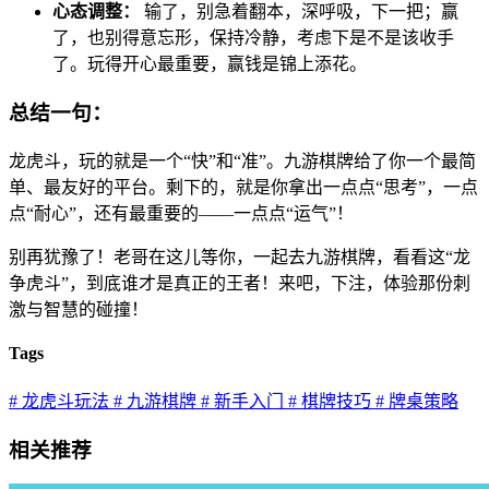
心态调整：
输了，别急着翻本，深呼吸，下一把；赢
了，也别得意忘形，保持冷静，考虑下是不是该收手
了。玩得开心最重要，赢钱是锦上添花。
总结一句：
龙虎斗，玩的就是一个“快”和“准”。九游棋牌给了你一个最简
单、最友好的平台。剩下的，就是你拿出一点点“思考”，一点
点“耐心”，还有最重要的——一点点“运气”！
别再犹豫了！老哥在这儿等你，一起去九游棋牌，看看这“龙
争虎斗”，到底谁才是真正的王者！来吧，下注，体验那份刺
激与智慧的碰撞！
Tags
# 龙虎斗玩法
# 九游棋牌
# 新手入门
# 棋牌技巧
# 牌桌策略
相关推荐