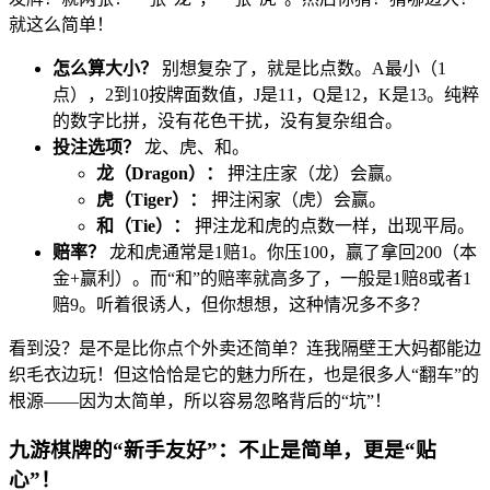
就这么简单！
怎么算大小？
别想复杂了，就是比点数。A最小（1
点），2到10按牌面数值，J是11，Q是12，K是13。纯粹
的数字比拼，没有花色干扰，没有复杂组合。
投注选项？
龙、虎、和。
龙（Dragon）：
押注庄家（龙）会赢。
虎（Tiger）：
押注闲家（虎）会赢。
和（Tie）：
押注龙和虎的点数一样，出现平局。
赔率？
龙和虎通常是1赔1。你压100，赢了拿回200（本
金+赢利）。而“和”的赔率就高多了，一般是1赔8或者1
赔9。听着很诱人，但你想想，这种情况多不多？
看到没？是不是比你点个外卖还简单？连我隔壁王大妈都能边
织毛衣边玩！但这恰恰是它的魅力所在，也是很多人“翻车”的
根源——因为太简单，所以容易忽略背后的“坑”！
九游棋牌的“新手友好”：不止是简单，更是“贴
心”！