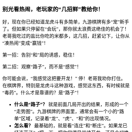
别光看热闹，老玩家的“几招鲜”教给你！
好，现在你已经知道龙虎斗有多简单，九游棋牌有多“宠”新手
了。但如果只停留在“会玩”，那你就太浪费这绝佳的机会了！
老哥我吃过的盐比你吃的米都多，这几招，赶紧记下，让你从
“凑热闹”变成“赢钱”！
第一招：告别“和”局的诱惑，稳住！
第二招：观察“路子”，而不是“感觉”！
你可能会说，“我感觉这把要开龙！” 停！老哥我劝你打住。
在棋牌界，特别是龙虎斗这种游戏，感觉这东西，有时候就是
“毒药”。什么才是靠谱的？是“路子”！
什么是“路子”？
就是前面几局开出的结果，形成的一个
“走势图”。九游棋牌的界面里，通常会有一个小的“路
单”区域，记录着“龙”、“虎”、“和”的出现情况。
怎么看？
最基础的，就是看“连庄”和“断庄”。如果龙已