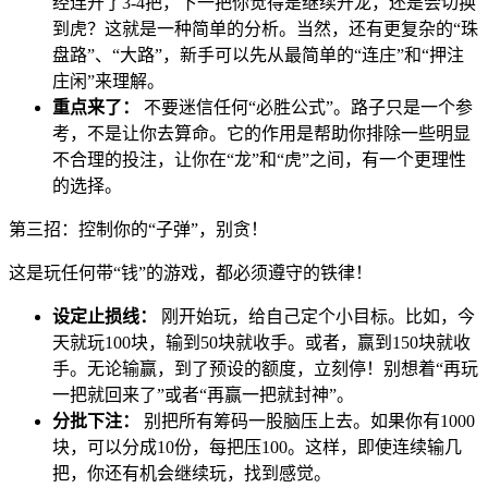
经连开了3-4把，下一把你觉得是继续开龙，还是会切换
到虎？这就是一种简单的分析。当然，还有更复杂的“珠
盘路”、“大路”，新手可以先从最简单的“连庄”和“押注
庄闲”来理解。
重点来了：
不要迷信任何“必胜公式”。路子只是一个参
考，不是让你去算命。它的作用是帮助你排除一些明显
不合理的投注，让你在“龙”和“虎”之间，有一个更理性
的选择。
第三招：控制你的“子弹”，别贪！
这是玩任何带“钱”的游戏，都必须遵守的铁律！
设定止损线：
刚开始玩，给自己定个小目标。比如，今
天就玩100块，输到50块就收手。或者，赢到150块就收
手。无论输赢，到了预设的额度，立刻停！别想着“再玩
一把就回来了”或者“再赢一把就封神”。
分批下注：
别把所有筹码一股脑压上去。如果你有1000
块，可以分成10份，每把压100。这样，即使连续输几
把，你还有机会继续玩，找到感觉。