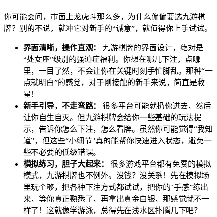
你可能会问，市面上龙虎斗那么多，为什么偏偏要选九游棋
牌？别的不说，就冲它对新手的“诚意”，就值得你上手试试。
界面清晰，操作直观：
九游棋牌的界面设计，绝对是
“处女座”级别的强迫症福利。你想在哪儿下注，点哪
里，一目了然，不会让你在关键时刻手忙脚乱。那种“一
点就明白”的感觉，对于刚接触的新手来说，简直是救
星！
新手引导，不走弯路：
很多平台可能就扔你进去，然后
让你自生自灭。但九游棋牌会给你一些基础的玩法提
示，告诉你怎么下注，怎么看牌。虽然你可能觉得“我知
道”，但这些“小细节”真的能帮你快速进入状态，避免一
些不必要的低级错误。
模拟练习，胆子大起来：
很多游戏平台都有免费的模拟
模式，九游棋牌也不例外。没钱？没关系！先在模拟场
里玩个够，把各种下注方式都试试，把你的“手感”练出
来，等你真正熟悉了，再拿出真金白银，那感觉就不一
样了！这就像学游泳，总得先在浅水区扑腾几下吧？