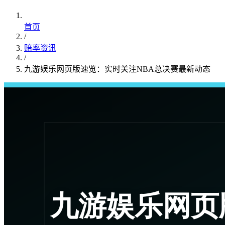
首页
/
赔率资讯
/
九游娱乐网页版速览：实时关注NBA总决赛最新动态