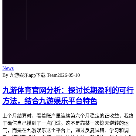
News
By 九游娱乐app下载 Team
2026-05-10
九游体育官网分析：探讨长期盈利的可行
方法，结合九游娱乐平台特色
上个月结算时，看着账户里连续第六个月稳定的正收益，我终
于确信自己摸到了一点门道。这不是靠某一次惊天逆转的运
气，而是在九游娱乐这个平台上，通过反复试错、学习和调