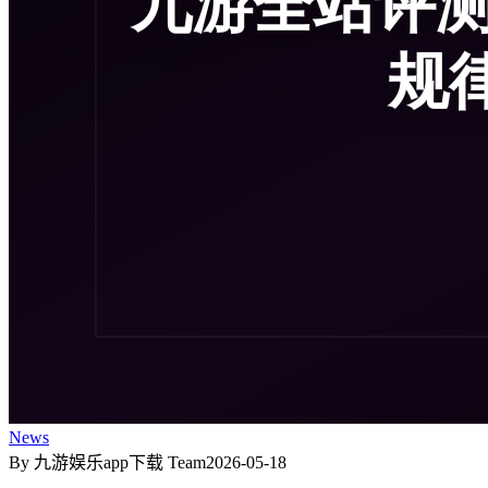
News
By 九游娱乐app下载 Team
2026-05-18