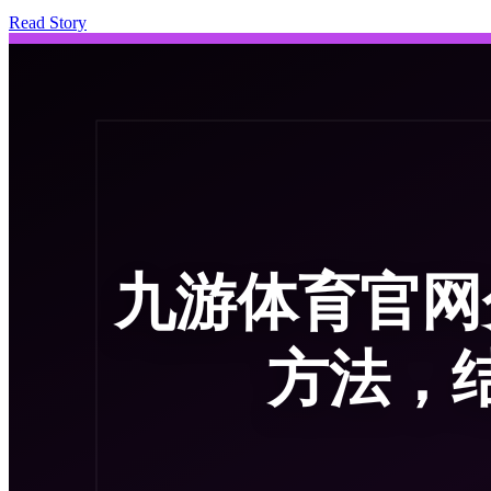
Read Story