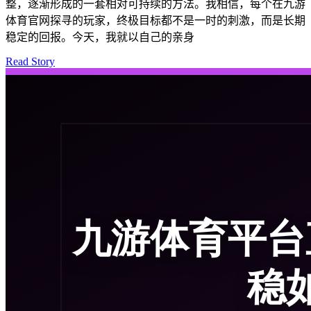
整，逐渐形成的一套相对可持续的方法。我相信，每个在九游
体育官网探寻的玩家，终极目标都不是一时的刺激，而是长期
稳定的回报。今天，我就以自己的亲身
Read Story