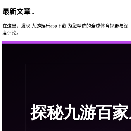
最新文章
.
在这里，发现 九游娱乐app下载 为您精选的全球体育视野与深
度评论。