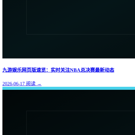
九游娱乐网页版速览：实时关注NBA总决赛最新动态
2026-06-17
阅读
→