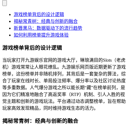
游戏榜单背后的设计逻辑
揭秘常青树：经典与创新的融合
新晋黑马：数据驱动下的流行趋势
如何利用榜单提升游戏体验
游戏榜单背后的设计逻辑
当玩家打开九游娱乐官网的游戏大厅，琳琅满目的Slots（老虎
机）游戏常常让人眼花缭乱。九游娱乐网页版近期更新了游戏
榜单，这份榜单并非随机排列，其背后是一套复杂的算法，综
合了玩家在线时长、单局投注频率、爆分率以及社区讨论热度
等多重数据。人气爆分游戏之所以能长期“藏”在榜单前列，是
因为它们精准地融合了高返奖率（RTP）机制、引人入胜的视
觉主题和创新的游戏玩法。平台通过动态调整榜单，旨在帮助
玩家高效发现精品，同时维持游戏生态的活力。
揭秘常青树：经典与创新的融合