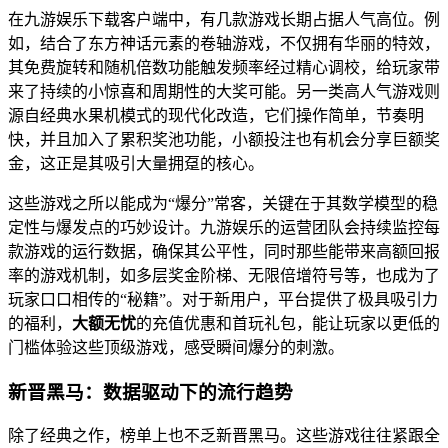
在九游娱乐下载客户端中，有几款游戏长期占据人气高位。例
如，结合了东方神话元素的卷轴游戏，不仅拥有华丽的特效，
其免费旋转和随机倍数功能触发频率经过精心调校，给玩家带
来了持续的小惊喜和周期性的大奖可能。另一类高人气游戏则
源自经典水果机模式的现代化改造，它们操作简单，节奏明
快，并且加入了累积奖池功能，小额投注也有机会分享巨额奖
金，这正是其吸引大量拥趸的核心。
这些游戏之所以能成为“爆分”常客，关键在于其数学模型的稳
定性与爆发点的巧妙设计。九游娱乐的运营团队会持续监控每
款游戏的运行数据，确保其公平性，同时那些能带来高额回报
率的游戏机制，如多层奖金阶梯、无限倍增符号等，也成为了
玩家口口相传的“秘籍”。对于新用户，平台提供了极具吸引力
的福利，
大额无忧
的充值优惠和首玩礼包，能让玩家以更低的
门槛体验这些顶级游戏，感受瞬间爆分的刺激。
新晋黑马：数据驱动下的流行趋势
除了经典之作，榜单上也不乏新晋黑马。这些游戏往往紧跟全