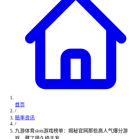
首页
/
赔率资讯
/
九游体育slots游戏榜单：揭秘官网那些高人气爆分游
戏，藏了很久终于发