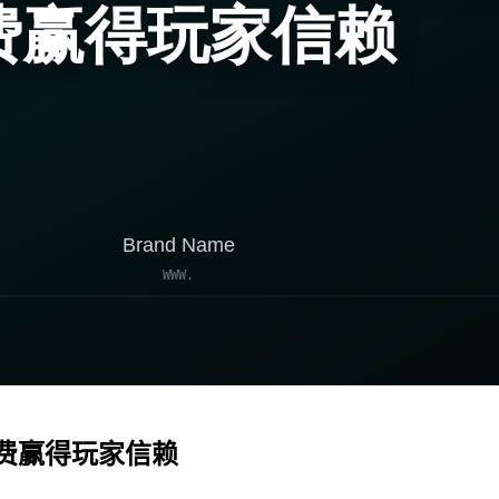
费赢得玩家信赖