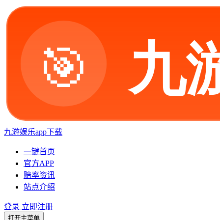
九游娱乐app下载
一键首页
官方APP
赔率资讯
站点介绍
登录
立即注册
打开主菜单